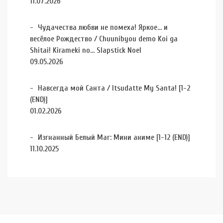
11.07.2026
Чудачества любви не помеха! Яркое… и
весёлое Рождество / Chuunibyou demo Koi ga
Shitai! Kirameki no… Slapstick Noel
09.05.2026
Навсегда мой Санта / Itsudatte My Santa! [1-2
(END)]
01.02.2026
Изгнанный Белый Маг: Мини аниме [1-12 (END)]
11.10.2025