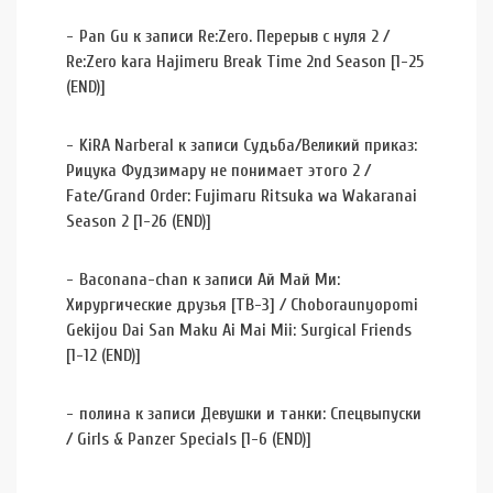
Pan Gu
к записи
Re:Zero. Перерыв с нуля 2 /
Re:Zero kara Hajimeru Break Time 2nd Season [1-25
(END)]
KiRA Narberal
к записи
Судьба/Великий приказ:
Рицука Фудзимару не понимает этого 2 /
Fate/Grand Order: Fujimaru Ritsuka wa Wakaranai
Season 2 [1-26 (END)]
Baconana-chan
к записи
Ай Май Ми:
Хирургические друзья [ТВ-3] / Choboraunyopomi
Gekijou Dai San Maku Ai Mai Mii: Surgical Friends
[1-12 (END)]
полина
к записи
Девушки и танки: Спецвыпуски
/ Girls & Panzer Specials [1-6 (END)]