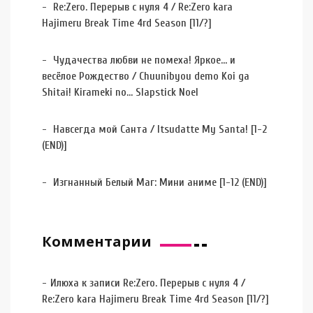
Re:Zero. Перерыв с нуля 4 / Re:Zero kara
Hajimeru Break Time 4rd Season [11/?]
Чудачества любви не помеха! Яркое… и
весёлое Рождество / Chuunibyou demo Koi ga
Shitai! Kirameki no… Slapstick Noel
Навсегда мой Санта / Itsudatte My Santa! [1-2
(END)]
Изгнанный Белый Маг: Мини аниме [1-12 (END)]
Комментарии
Илюха
к записи
Re:Zero. Перерыв с нуля 4 /
Re:Zero kara Hajimeru Break Time 4rd Season [11/?]