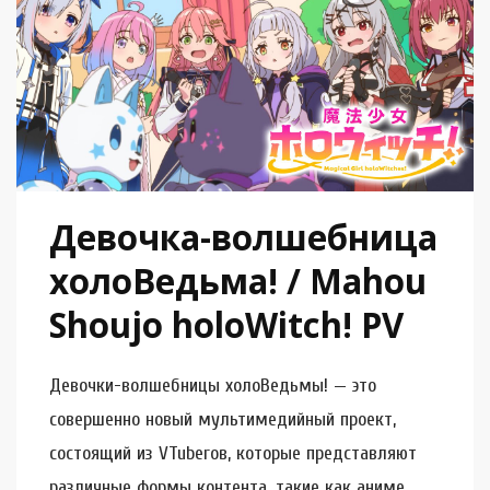
Девочка-волшебница
холоВедьма! / Mahou
Shoujo holoWitch! PV
Девочки-волшебницы холоВедьмы! — это
совершенно новый мультимедийный проект,
состоящий из VTuberов, которые представляют
различные формы контента, такие как аниме,